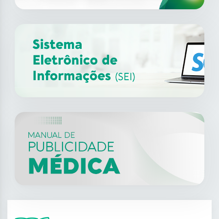
30
jul
II Webinar de Endoscopia
Digestiva do CFM
2026