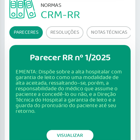
NORMAS
CRM-RR
PARECERES
RESOLUÇÕES
NOTAS TÉCNICAS
Parecer RR nº 1/2025
EMENTA: Dispõe sobre a alta hospitalar com
garantia de leito como uma modalidade de
alta aceitada, ressaltando–se, porém, a
responsabilidade do médico que assume o
paciente a concedê-lo ou não, e a Direção
Técnica do Hospital a garantia de leito e a
guarda do prontuário do paciente até seu
retorno.
VISUALIZAR