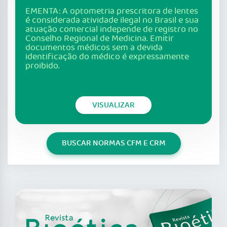
EMENTA: A optometria prescritora de lentes
é considerada atividade ilegal no Brasil e sua
atuação comercial independe de registro no
Conselho Regional de Medicina. Emitir
documentos médicos sem a devida
identificação do médico é expressamente
proibido.
VISUALIZAR
BUSCAR NORMAS CFM E CRM