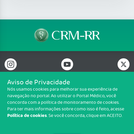
Aviso de Privacidade
Nós usamos cookies para melhorar sua experiência de
Telefone: (95) 3632-1542 / (95) 3623-1554
navegação no portal. Ao utilizar o Portal Médico, você
Email: crmrr@portalmedico.org.br
concorda com a política de monitoramento de cookies.
Av. Ville Roy, 4123, Canarinho, Boa Vista - RR
Para ter mais informações sobre como isso é feito, acesse
Política de cookies
. Se você concorda, clique em ACEITO.
Copyright CRM-RR. Todos os direitos reservados.
TRANSPARÊNCIA E PRESTAÇÃO DE