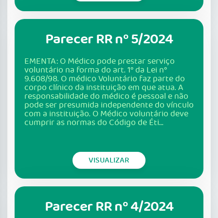
Parecer RR nº 5/2024
EMENTA: O Médico pode prestar serviço
voluntário na forma do art. 1° da Lei n°
9.608/98. O médico Voluntário faz parte do
corpo clínico da instituição em que atua. A
responsabilidade do médico é pessoal e não
pode ser presumida independente do vínculo
com a instituição. O Médico voluntário deve
cumprir as normas do Código de Éti...
VISUALIZAR
Parecer RR nº 4/2024