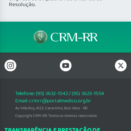
Resolução.
Telefone: (95) 3632-1542 / (95) 3623-1554
Email: crmrr@portalmedico.org.br
Av. Ville Roy, 4123, Canarinho, Boa Vista - RR
Copyright CRM-RR. Todos os direitos reservados.
TRANSPARÊNCIA E PRESTAÇÃO DE